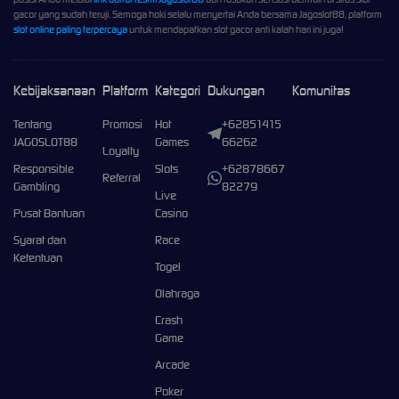
gacor yang sudah teruji. Semoga hoki selalu menyertai Anda bersama Jagoslot88, platform
slot online paling terpercaya
untuk mendapatkan slot gacor anti kalah hari ini juga!
Kebijaksanaan
Platform
Kategori
Dukungan
Komunitas
Tentang
Promosi
Hot
+62851415
JAGOSLOT88
Games
66262
Loyalty
Responsible
Slots
+62878667
Referral
Gambling
82279
Live
Pusat Bantuan
Casino
Syarat dan
Race
Ketentuan
Togel
Olahraga
Crash
Game
Arcade
Poker