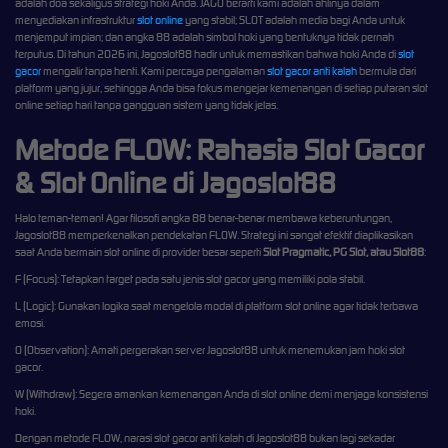
adalah doa sekaligus strategi hoki Anda. JAGO berarti kami adalah ahlinya dalam
menyediakan infrastruktur
slot online
yang stabil; SLOT adalah media bagi Anda untuk
menjemput impian; dan angka 88 adalah simbol hoki yang bentuknya tidak pernah
terputus. Di tahun 2026 ini, Jagoslot88 hadir untuk memastikan bahwa hoki Anda di
slot
gacor
mengalir tanpa henti. Kami percaya pengalaman
slot gacor anti kalah
bermula dari
platform yang jujur, sehingga Anda bisa fokus mengejar kemenangan di setiap putaran slot
online setiap hari tanpa gangguan sistem yang tidak jelas.
Metode FLOW: Rahasia Slot Gacor
& Slot Online di Jagoslot88
Halo teman-teman! Agar filosofi angka 88 benar-benar membawa keberuntungan,
Jagoslot88 memperkenalkan pendekatan FLOW. Strategi ini sangat efektif diaplikasikan
saat Anda bermain slot online di provider besar seperti
Slot Pragmatic, PG Slot, atau Slot88
:
F (Focus): Tetapkan target pada satu jenis slot gacor yang memiliki pola stabil.
L (Logic): Gunakan logika saat mengelola modal di platform slot online agar tidak terbawa
emosi.
O (Observation): Amati pergerakan server Jagoslot88 untuk menemukan jam hoki slot
gacor.
W (Withdraw): Segera amankan kemenangan Anda di slot online demi menjaga konsistensi
hoki.
Dengan metode FLOW, narasi slot gacor anti kalah di Jagoslot88 bukan lagi sekadar