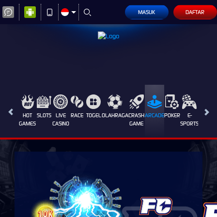
MASUK
DAFTAR
HOT
SLOTS
LIVE
RACE
TOGEL
OLAHRAGA
CRASH
ARCADE
POKER
E-
SABUN
GAMES
CASINO
GAME
SPORTS
AYAM