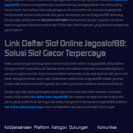
Jagoslot88
, Anda mendapatkan jalur prioritas menuju berbagai pilihan slot online paling
favorit. Kami memastikan tidak ada gangguan teknis bersifat non-procedural yang bisa
menghambat ambisi Anda meraih slot gacor. Kecepatan server di Jagoslot88 dirancang
khusus agar setiap pencari
slot gacor anti kalah
bisa bermain dengan nyaman, terutama
saat mengakses koleksi slot online dari PGSlot atau Slot Pragmatic yang dikenal sebagai slot
gacor saat ini.
Link Daftar Slot Online Jagoslot88:
Solusi Slot Gacor Terpercaya
Waktu Anda sangat berharga saat mencari hoki di slot online. Di Jagoslot88, setiap sistem
slot gacor telah melewati audit berkala untuk memastikan tidak ada manipulasi algoritma
yang merugikan pemain. Kami menempatkan keamanan Anda saat bermain slot gacor anti
kalah sebagai prioritas nomor satu. Keamanan saldo Anda di Jagoslot88 adalah jaminan
mutlak saat Anda menikmati layanan slot online yang kami sediakan secara profesional.
Jangan ragu lagi, saatnya bergabung dengan komunitas slot online terbesar. Amankan
posisi Anda melalui
link daftar resmi Jagoslot88
dan rasakan sensasi bermain di situs slot
gacor yang sudah teruji. Semoga hoki selalu menyertai Anda bersama Jagoslot88, platform
slot online paling terpercaya
untuk mendapatkan slot gacor anti kalah hari ini juga!
Kebijaksanaan
Platform
Kategori
Dukungan
Komunitas