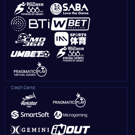
Crash Game