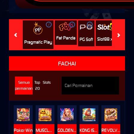
i
i
i
i
i
Facha
Fat Panda
Slot88 x PP
PG Soft
Pragmatic Play
FACHAI
Semua
Top
Slots
permainan
20
Poker Win
MUSCLE FORTUNE CAT
GOLDEN IDOL
KONG ISLAND
REVOLVER HARE