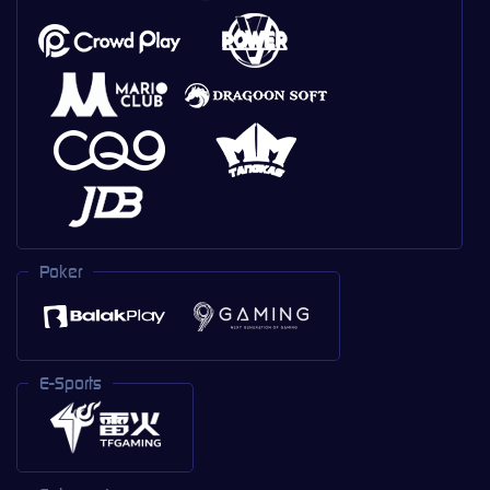
Poker
E-Sports