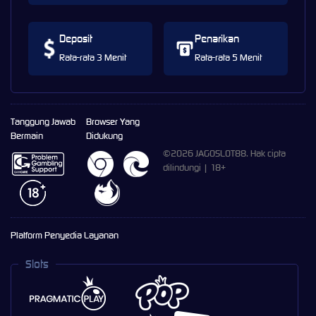
Deposit
Penarikan
Rata-rata 3 Menit
Rata-rata 5 Menit
Tanggung Jawab
Browser Yang
Bermain
Didukung
©2026 JAGOSLOT88. Hak cipta
dilindungi | 18+
Platform Penyedia Layanan
Slots