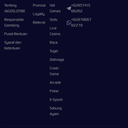
Tentang
Promosi
Hot
+62851415
JAGOSLOT88
Games
66262
Loyalty
Responsible
Slots
+62878667
Referral
Gambling
82279
Live
Pusat Bantuan
Casino
Syarat dan
Race
Ketentuan
Togel
Olahraga
Crash
Game
Arcade
Poker
E-Sports
Sabung
Ayam