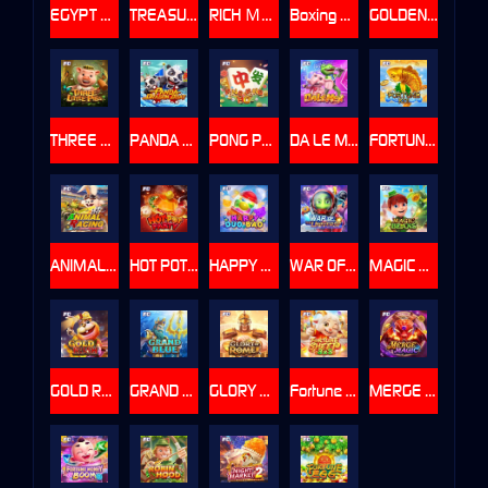
EGYPT BONANZA
TREASURE RAIDERS
RICH ＭAN
Boxing Riches
GOLDEN PANTHER
THREE LITTLE PIGS
PANDA DRAGON BOAT
PONG PONG HU
DA LE MEN
FORTUNE KOI
ANIMAL RACING
HOT POT PARTY
HAPPY DUO BAO
WAR OF THE UNIVERSE
MAGIC BEANS
GOLD RUSH
GRAND BLUE
GLORY OF ROME
Fortune Sheep
MERGE MAGIC