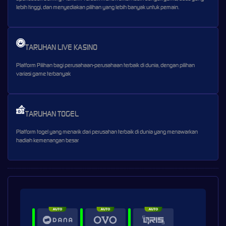
lebih tinggi, dan menyediakan pilihan yang lebih banyak untuk pemain.
TARUHAN LIVE KASINO
Platform Pilihan bagi perusahaan-perusahaan terbaik di dunia, dengan pilihan
variasi game terbanyak
TARUHAN TOGEL
Platform togel yang menarik dari perusahan terbaik di dunia yang menawarkan
hadiah kemenangan besar