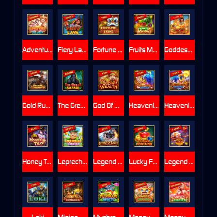
Adventure To The West
Fiery Lava
Fortune Lions
Fruits Mania
Goddess Of Egypt
Gold Rush Cowboys
The Great Safari
God Of Wealth
Heavenly Fortunes
Heavenly Fortunes 2
Honey Trap
Leprechaun Bonanza
Legend Of Eagle
Lucky Fortune
Legend of Nian