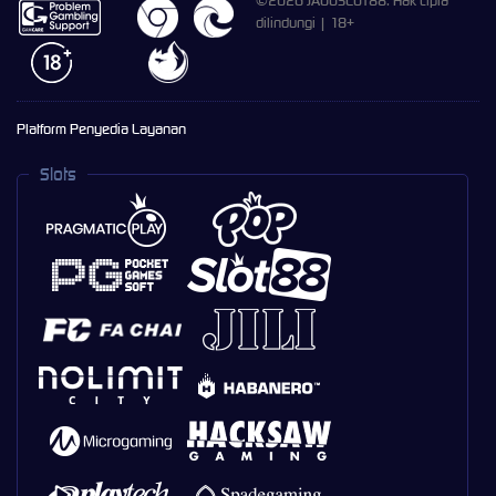
©2026 JAGOSLOT88. Hak cipta
dilindungi | 18+
Platform Penyedia Layanan
Slots