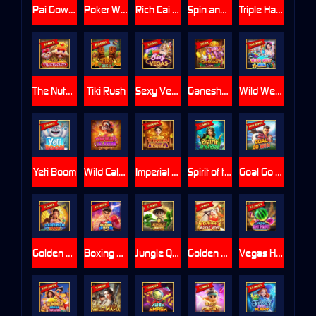
Pai Gow Ways
Poker Ways
Rich Cai Shen
Spin and Win
Triple Happiness
The Nutcrackers
Tiki Rush
Sexy Vegas
Ganesha Luck
Wild Wet Win
Yeti Boom
Wild Calavera
Imperial Majesty
Spirit of the Sea
Goal Go Win
Golden Moon Empire
Boxing Fury
Jungle Quest
Golden Horse Ride
Vegas Hot Fruit