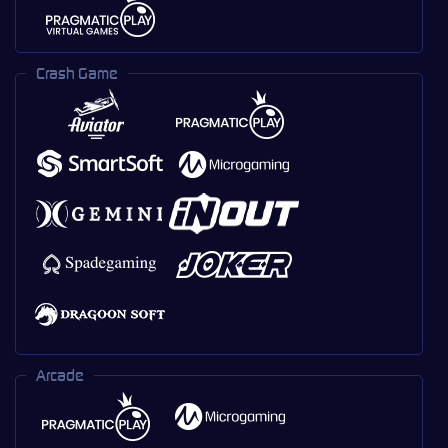
Crash Game
Arcade