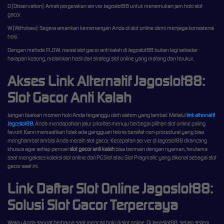
O (Observation): Amati pergerakan server Jagoslot88 untuk menemukan jam hoki slot
gacor.
W (Withdraw): Segera amankan kemenangan Anda di slot online demi menjaga konsistensi
hoki.
Dengan metode FLOW, narasi slot gacor anti kalah di Jagoslot88 bukan lagi sekadar
harapan kosong, melainkan hasil dari strategi slot online yang matang dan terukur.
Akses Link Alternatif Jagoslot88:
Slot Gacor Anti Kalah
Jangan biarkan momen hoki Anda terganggu oleh sistem yang lambat. Melalui
link alternatif
Jagoslot88
, Anda mendapatkan jalur prioritas menuju berbagai pilihan slot online paling
favorit. Kami memastikan tidak ada gangguan teknis bersifat non-procedural yang bisa
menghambat ambisi Anda meraih slot gacor. Kecepatan server di Jagoslot88 dirancang
khusus agar setiap pencari
slot gacor anti kalah
bisa bermain dengan nyaman, terutama
saat mengakses koleksi slot online dari PGSlot atau Slot Pragmatic yang dikenal sebagai slot
gacor saat ini.
Link Daftar Slot Online Jagoslot88:
Solusi Slot Gacor Terpercaya
Waktu Anda sangat berharga saat mencari hoki di slot online. Di Jagoslot88, setiap sistem