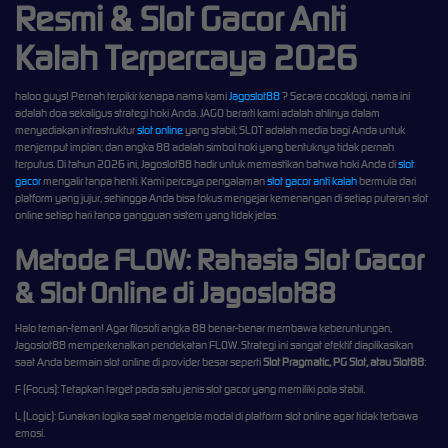
Resmi & Slot Gacor Anti
Kalah Terpercaya 2026
haloo guys! Pernah terpikir kenapa nama kami
Jagoslot88
? Secara cocoklogi, nama ini
adalah doa sekaligus strategi hoki Anda. JAGO berarti kami adalah ahlinya dalam
menyediakan infrastruktur
slot online
yang stabil; SLOT adalah media bagi Anda untuk
menjemput impian; dan angka 88 adalah simbol hoki yang bentuknya tidak pernah
terputus. Di tahun 2026 ini, Jagoslot88 hadir untuk memastikan bahwa hoki Anda di
slot
gacor
mengalir tanpa henti. Kami percaya pengalaman
slot gacor anti kalah
bermula dari
platform yang jujur, sehingga Anda bisa fokus mengejar kemenangan di setiap putaran slot
online setiap hari tanpa gangguan sistem yang tidak jelas.
Metode FLOW: Rahasia Slot Gacor
& Slot Online di Jagoslot88
Halo teman-teman! Agar filosofi angka 88 benar-benar membawa keberuntungan,
Jagoslot88 memperkenalkan pendekatan FLOW. Strategi ini sangat efektif diaplikasikan
saat Anda bermain slot online di provider besar seperti
Slot Pragmatic, PG Slot, atau Slot88
:
F (Focus): Tetapkan target pada satu jenis slot gacor yang memiliki pola stabil.
L (Logic): Gunakan logika saat mengelola modal di platform slot online agar tidak terbawa
emosi.