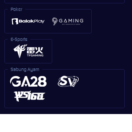
Poker
E-Sports
Sabung Ayam