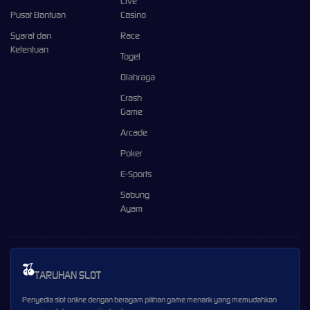
Live
Pusat Bantuan
Casino
Syarat dan
Race
Ketentuan
Togel
Olahraga
Crash
Game
Arcade
Poker
E-Sports
Sabung
Ayam
TARUHAN SLOT
Penyedia slot online dengan beragam pilihan game menarik yang memudahkan