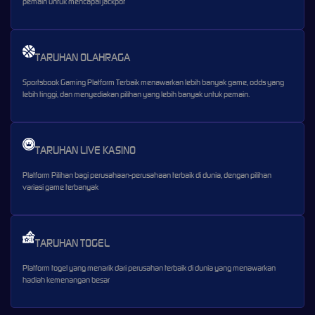
pemain untuk mencapai jackpot
TARUHAN OLAHRAGA
Sportsbook Gaming Platform Terbaik menawarkan lebih banyak game, odds yang
lebih tinggi, dan menyediakan pilihan yang lebih banyak untuk pemain.
TARUHAN LIVE KASINO
Platform Pilihan bagi perusahaan-perusahaan terbaik di dunia, dengan pilihan
variasi game terbanyak
TARUHAN TOGEL
Platform togel yang menarik dari perusahan terbaik di dunia yang menawarkan
hadiah kemenangan besar