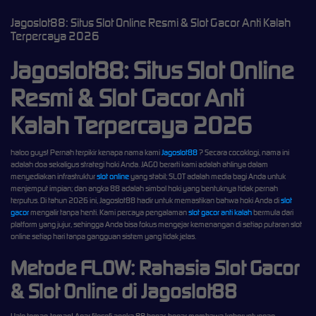
Jagoslot88: Situs Slot Online Resmi & Slot Gacor Anti Kalah
Terpercaya 2026
Jagoslot88: Situs Slot Online
Resmi & Slot Gacor Anti
Kalah Terpercaya 2026
haloo guys! Pernah terpikir kenapa nama kami
Jagoslot88
? Secara cocoklogi, nama ini
adalah doa sekaligus strategi hoki Anda. JAGO berarti kami adalah ahlinya dalam
menyediakan infrastruktur
slot online
yang stabil; SLOT adalah media bagi Anda untuk
menjemput impian; dan angka 88 adalah simbol hoki yang bentuknya tidak pernah
terputus. Di tahun 2026 ini, Jagoslot88 hadir untuk memastikan bahwa hoki Anda di
slot
gacor
mengalir tanpa henti. Kami percaya pengalaman
slot gacor anti kalah
bermula dari
platform yang jujur, sehingga Anda bisa fokus mengejar kemenangan di setiap putaran slot
online setiap hari tanpa gangguan sistem yang tidak jelas.
Metode FLOW: Rahasia Slot Gacor
& Slot Online di Jagoslot88
Halo teman-teman! Agar filosofi angka 88 benar-benar membawa keberuntungan,