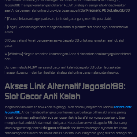
Jagoslot88 memperkenalkan pendekatan FLOW. Strategi ini sangat efektif diaplikasikan
saat Anda bermain slot online di provider besar seperti
Slot Pragmatic, PG Slot, atau Slot88
:
F (Focus): Tetapkan target pada satu jenis slot gacor yang memiliki pola stabil.
L (Logic): Gunakan logika saat mengelola modal di platform slot online agar tidak terbawa
emosi.
O (Observation): Amati pergerakan server Jagoslot88 untuk menemukan jam hoki slot
gacor.
W (Withdraw): Segera amankan kemenangan Anda di slot online demi menjaga konsistensi
hoki.
Dengan metode FLOW, narasi slot gacor anti kalah di Jagoslot88 bukan lagi sekadar
harapan kosong, melainkan hasil dari strategi slot online yang matang dan terukur.
Akses Link Alternatif Jagoslot88:
Slot Gacor Anti Kalah
Jangan biarkan momen hoki Anda terganggu oleh sistem yang lambat. Melalui
link alternatif
Jagoslot88
, Anda mendapatkan jalur prioritas menuju berbagai pilihan slot online paling
favorit. Kami memastikan tidak ada gangguan teknis bersifat non-procedural yang bisa
menghambat ambisi Anda meraih slot gacor. Kecepatan server di Jagoslot88 dirancang
khusus agar setiap pencari
slot gacor anti kalah
bisa bermain dengan nyaman, terutama
saat mengakses koleksi slot online dari PGSlot atau Slot Pragmatic yang dikenal sebagai slot