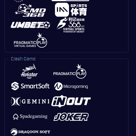
Crash Game