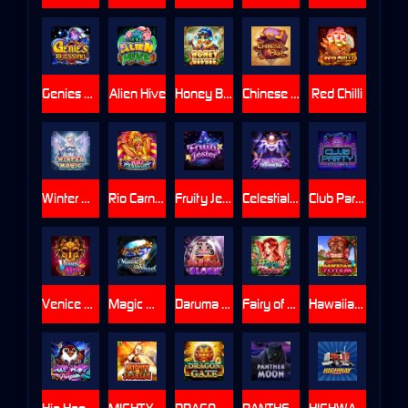
Genies Blessing
Alien Hive
Honey Bee Bee
Chinese Fair
Red Chilli
Winter Magic
Rio Carnival
Fruity Jester
Celestial Goddess
Club Party
Venice Mask
Magic Wheel
Daruma Block
Fairy of Riches
Hawaiian Totem