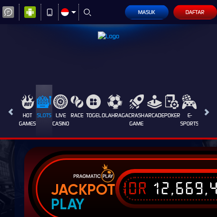
MASUK
DAFTAR
HOT
SLOTS
LIVE
RACE
TOGEL
OLAHRAGA
CRASH
ARCADE
POKER
E-
SABUN
GAMES
CASINO
GAME
SPORTS
AYAM
IDR
12,669,
JACKPOT
PLAY