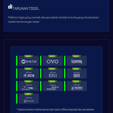
TARUHAN TOGEL
Platform togel yang menarik dari perusahan terbaik di dunia yang menawarkan
hadiah kemenangan besar
* Selama bank maintenance dan bank offline deposit dan penarikan