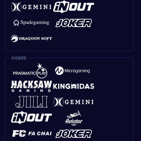
Arcade