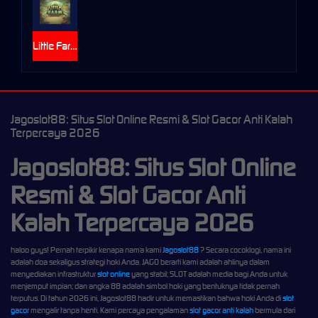
Little Farm
Jagoslot88: Situs Slot Online Resmi & Slot Gacor Anti Kalah
Terpercaya 2026
Jagoslot88: Situs Slot Online
Resmi & Slot Gacor Anti
Kalah Terpercaya 2026
haloo guys! Pernah terpikir kenapa nama kami
Jagoslot88
? Secara cocoklogi, nama ini
adalah doa sekaligus strategi hoki Anda. JAGO berarti kami adalah ahlinya dalam
menyediakan infrastruktur
slot online
yang stabil; SLOT adalah media bagi Anda untuk
menjemput impian; dan angka 88 adalah simbol hoki yang bentuknya tidak pernah
terputus. Di tahun 2026 ini, Jagoslot88 hadir untuk memastikan bahwa hoki Anda di
slot
gacor
mengalir tanpa henti. Kami percaya pengalaman
slot gacor anti kalah
bermula dari