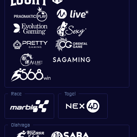
Race
Togel
Olahraga