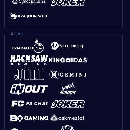
Arcade