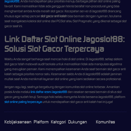
Jagoslot88
, Anda mendapatkan jalur prioritas menuju berbagai pilihan slot online paling
favorit. Kami memastikan tidak ada gangguan teknis bersifat non-procedural yang bisa
menghambat ambisi Anda meraih slot gacor. Kecepatan server di Jagoslot88 dirancang
khusus agar setiap pencari
slot gacor anti kalah
bisa bermain dengan nyaman, terutama
saat mengakses koleksi slot online dari PGSlot atau Slot Pragmatic yang dikenal sebagai slot
gacor saat ini.
Link Daftar Slot Online Jagoslot88:
Solusi Slot Gacor Terpercaya
Waktu Anda sangat berharga saat mencari hoki di slot online. Di Jagoslot88, setiap sistem
slot gacor telah melewati audit berkala untuk memastikan tidak ada manipulasi algoritma
yang merugikan pemain. Kami menempatkan keamanan Anda saat bermain slot gacor anti
kalah sebagai prioritas nomor satu. Keamanan saldo Anda di Jagoslot88 adalah jaminan
mutlak saat Anda menikmati layanan slot online yang kami sediakan secara profesional.
Jangan ragu lagi, saatnya bergabung dengan komunitas slot online terbesar. Amankan
posisi Anda melalui
link daftar resmi Jagoslot88
dan rasakan sensasi bermain di situs slot
gacor yang sudah teruji. Semoga hoki selalu menyertai Anda bersama Jagoslot88, platform
slot online paling terpercaya
untuk mendapatkan slot gacor anti kalah hari ini juga!
Kebijaksanaan
Platform
Kategori
Dukungan
Komunitas