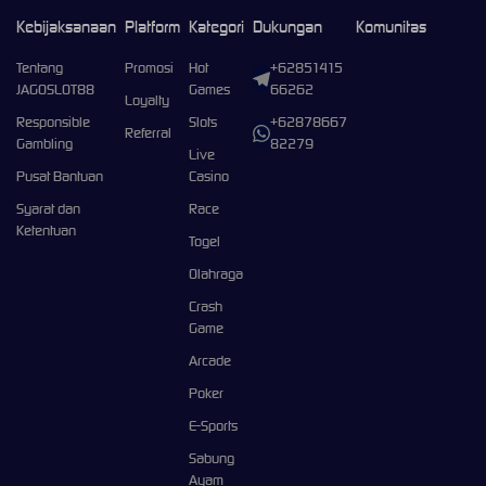
Kebijaksanaan
Platform
Kategori
Dukungan
Komunitas
Tentang
Promosi
Hot
+62851415
JAGOSLOT88
Games
66262
Loyalty
Responsible
Slots
+62878667
Referral
Gambling
82279
Live
Pusat Bantuan
Casino
Syarat dan
Race
Ketentuan
Togel
Olahraga
Crash
Game
Arcade
Poker
E-Sports
Sabung
Ayam