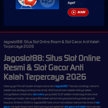
togel!
MAIN
Jagoslot88: Situs Slot Online Resmi & Slot Gacor Anti Kalah
Terpercaya 2026
Jagoslot88: Situs Slot Online
Resmi & Slot Gacor Anti
Kalah Terpercaya 2026
haloo guys! Pernah terpikir kenapa nama kami
Jagoslot88
? Secara cocoklogi, nama ini
adalah doa sekaligus strategi hoki Anda. JAGO berarti kami adalah ahlinya dalam
menyediakan infrastruktur
slot online
yang stabil; SLOT adalah media bagi Anda untuk
menjemput impian; dan angka 88 adalah simbol hoki yang bentuknya tidak pernah
terputus. Di tahun 2026 ini, Jagoslot88 hadir untuk memastikan bahwa hoki Anda di
slot
gacor
mengalir tanpa henti. Kami percaya pengalaman
slot gacor anti kalah
bermula dari