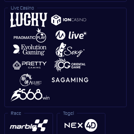
Live Casino
Race
Togel