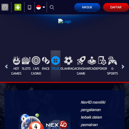
MASUK
DAFTAR
HOT
SLOTS
LIVE
RACE
TOGEL
OLAHRAGA
CRASH
ARCADE
POKER
E-
SABUN
GAMES
CASINO
GAME
SPORTS
AYAM
Nex4D memiliki
pengalaman
terbaik dalam
permainan