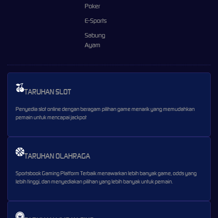
Poker
E-Sports
Sabung
Ayam
TARUHAN SLOT
Penyedia slot online dengan beragam pilihan game menarik yang memudahkan
pemain untuk mencapai jackpot
TARUHAN OLAHRAGA
Sportsbook Gaming Platform Terbaik menawarkan lebih banyak game, odds yang
lebih tinggi, dan menyediakan pilihan yang lebih banyak untuk pemain.