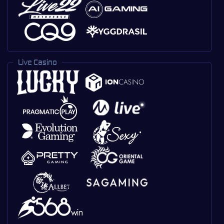
Live Casino