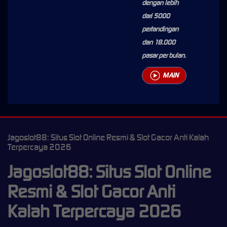
dengan lebih
dari 5000
pertandingan
dan 18.000
pasar per bulan.
MAIN
Jagoslot88: Situs Slot Online Resmi & Slot Gacor Anti Kalah
Terpercaya 2026
Jagoslot88: Situs Slot Online
Resmi & Slot Gacor Anti
Kalah Terpercaya 2026