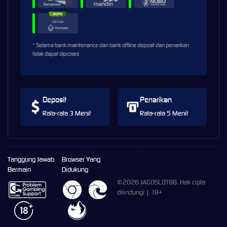
* Selama bank maintenance dan bank offline deposit dan penarikan
tidak dapat diproses
Deposit
Penarikan
Rata-rata 3 Menit
Rata-rata 5 Menit
Tanggung Jawab
Browser Yang
Bermain
Didukung
©2026 JAGOSLOT88. Hak cipta
dilindungi | 18+