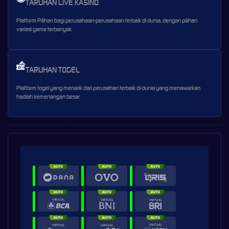
TARUHAN LIVE KASINO
Platform Pilihan bagi perusahaan-perusahaan terbaik di dunia, dengan pilihan
variasi game terbanyak
TARUHAN TOGEL
Platform togel yang menarik dari perusahan terbaik di dunia yang menawarkan
hadiah kemenangan besar