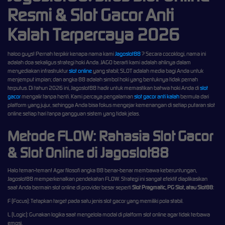
Resmi & Slot Gacor Anti
Kalah Terpercaya 2026
haloo guys! Pernah terpikir kenapa nama kami
Jagoslot88
? Secara cocoklogi, nama ini
adalah doa sekaligus strategi hoki Anda. JAGO berarti kami adalah ahlinya dalam
menyediakan infrastruktur
slot online
yang stabil; SLOT adalah media bagi Anda untuk
menjemput impian; dan angka 88 adalah simbol hoki yang bentuknya tidak pernah
terputus. Di tahun 2026 ini, Jagoslot88 hadir untuk memastikan bahwa hoki Anda di
slot
gacor
mengalir tanpa henti. Kami percaya pengalaman
slot gacor anti kalah
bermula dari
platform yang jujur, sehingga Anda bisa fokus mengejar kemenangan di setiap putaran slot
online setiap hari tanpa gangguan sistem yang tidak jelas.
Metode FLOW: Rahasia Slot Gacor
& Slot Online di Jagoslot88
Halo teman-teman! Agar filosofi angka 88 benar-benar membawa keberuntungan,
Jagoslot88 memperkenalkan pendekatan FLOW. Strategi ini sangat efektif diaplikasikan
saat Anda bermain slot online di provider besar seperti
Slot Pragmatic, PG Slot, atau Slot88
:
F (Focus): Tetapkan target pada satu jenis slot gacor yang memiliki pola stabil.
L (Logic): Gunakan logika saat mengelola modal di platform slot online agar tidak terbawa
emosi.