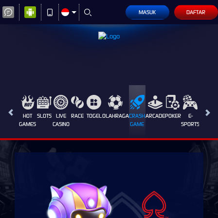
MASUK
DAFTAR
HOT
SLOTS
LIVE
RACE
TOGEL
OLAHRAGA
CRASH
ARCADE
POKER
E-
SABUN
GAMES
CASINO
GAME
SPORTS
AYAM