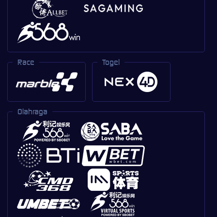
Race
Togel
Olahraga