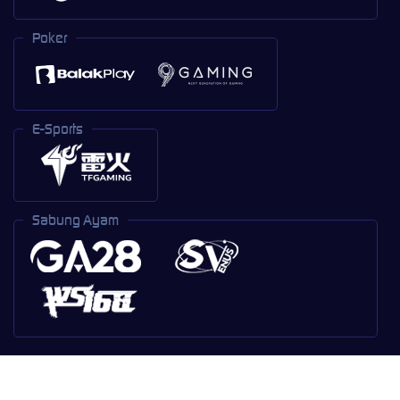
Poker
E-Sports
Sabung Ayam