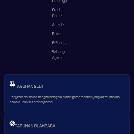
Olahraga
Crash
Game
Arcade
Poker
E-Sports
Sabung
Ayam
TARUHAN SLOT
Penyedia slot online dengan beragam pilihan game menarik yang memudahkan
pemain untuk mencapai jackpot
TARUHAN OLAHRAGA